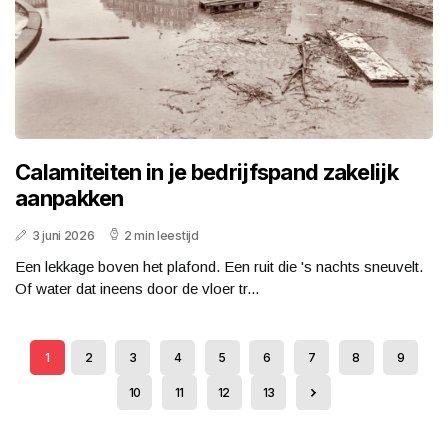
Calamiteiten in je bedrijfspand zakelijk
aanpakken
3 juni 2026
2 min leestijd
Een lekkage boven het plafond. Een ruit die 's nachts sneuvelt.
Of water dat ineens door de vloer tr...
1
2
3
4
5
6
7
8
9
10
11
12
13