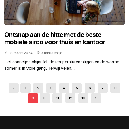
Ontsnap aan de hitte met de beste
mobiele airco voor thuis en kantoor
18 maart 2024
3 min leestijd
Het zonnetje schijnt fel, de temperaturen stijgen en de warme
zomer is in volle gang. Terwijl velen...
1
2
3
4
5
6
7
8
9
10
11
12
13