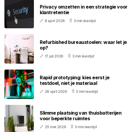
Privacy omzetten in een strategie voor
klantretentie
8 april 2026
3 min leestijd
Refurbished bureaustoelen: waar let je
op?
17 juli 2026
3 min leestijd
Rapid prototyping: kies eerst je
testdoel, niet je materiaal
28 april 2026
3 min leestijd
Slimme plaatsing van thuisbatterijen
voor beperkte ruimtes
25 mei 2026
5 min leestijd