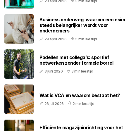
28 april 2026
3 min leestijd
Business onderweg: waarom een esim
steeds belangrijker wordt voor
ondernemers
29 april 2026
5 min leestijd
Padellen met collega’s: sportief
netwerken zonder formele borrel
3 juni 2026
3 min leestijd
Wat is VCA en waarom bestaat het?
28 juli 2026
2 min leestijd
Efficiënte magazijninrichting voor het