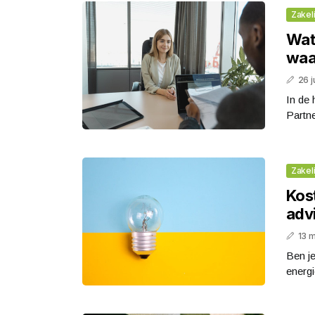
Zakeli
Wat 
waa
26 j
In de 
Partne
Zakeli
Kos
adv
13 
Ben j
energi