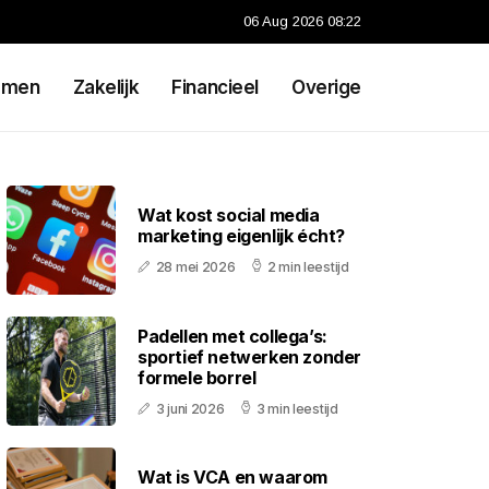
06 Aug 2026 08:22
emen
Zakelijk
Financieel
Overige
Wat kost social media
marketing eigenlijk écht?
28 mei 2026
2 min leestijd
Padellen met collega’s:
sportief netwerken zonder
formele borrel
3 juni 2026
3 min leestijd
Wat is VCA en waarom