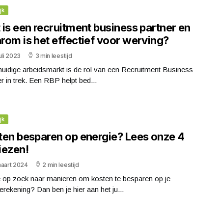
jk
is een recruitment business partner en
rom is het effectief voor werving?
uli 2023
3 min leestijd
huidige arbeidsmarkt is de rol van een Recruitment Business
r in trek. Een RBP helpt bed...
jk
ten besparen op energie? Lees onze 4
iezen!
maart 2024
2 min leestijd
e op zoek naar manieren om kosten te besparen op je
erekening? Dan ben je hier aan het ju...