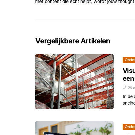
met content die echt helpt, wordt jouw thought
Vergelijkbare Artikelen
Onde
Visu
een
29 a
In de
snelhe
Onde