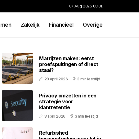
07 Aug 2026 08:01
emen
Zakelijk
Financieel
Overige
Matrijzen maken: eerst
proefspuitingen of direct
staal?
28 april 2026
3 min leestijd
Privacy omzetten in een
strategie voor
klantretentie
8 april 2026
3 min leestijd
Refurbished
bureaustoelen: waar let je