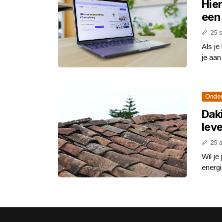
Hier
een
25 
Als je
je aan
Onde
Dak
leve
25 a
Wil je
energ