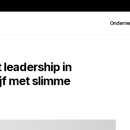
Ondern
 leadership in
jf met slimme
g