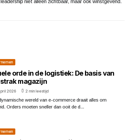
 leadership niet alleen zichtbaar, maar ook winstgevend.
rnemen
ele orde in de logistiek: De basis van
 strak magazijn
pril 2026
2 min leestijd
 dynamische wereld van e-commerce draait alles om
id. Orders moeten sneller dan ooit de d...
rnemen