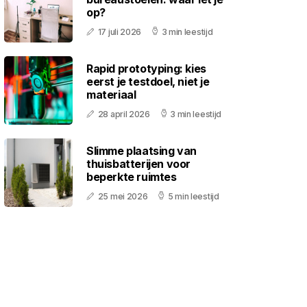
op?
17 juli 2026
3 min leestijd
Rapid prototyping: kies
eerst je testdoel, niet je
materiaal
28 april 2026
3 min leestijd
Slimme plaatsing van
thuisbatterijen voor
beperkte ruimtes
25 mei 2026
5 min leestijd