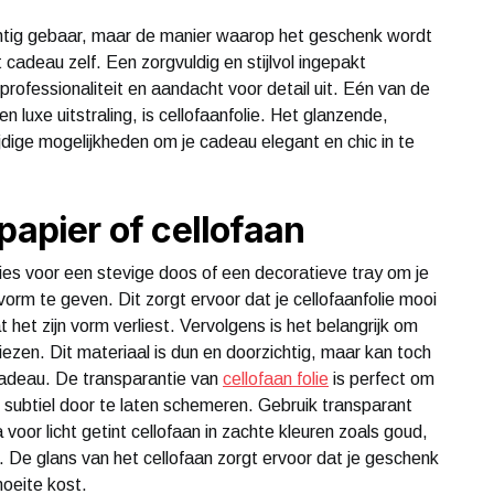
chtig gebaar, maar de manier waarop het geschenk wordt
t cadeau zelf. Een zorgvuldig en stijlvol ingepakt
professionaliteit en aandacht voor detail uit. Eén van de
n luxe uitstraling, is cellofaanfolie. Het glanzende,
ijdige mogelijkheden om je cadeau elegant en chic in te
papier of cellofaan
Kies voor een stevige doos of een decoratieve tray om je
orm te geven. Dit zorgt ervoor dat je cellofaanfolie mooi
het zijn vorm verliest. Vervolgens is het belangrijk om
iezen. Dit materiaal is dun en doorzichtig, maar kan toch
cadeau. De transparantie van
cellofaan folie
is perfect om
k subtiel door te laten schemeren. Gebruik transparant
a voor licht getint cellofaan in zachte kleuren zoals goud,
t. De glans van het cellofaan zorgt ervoor dat je geschenk
moeite kost.