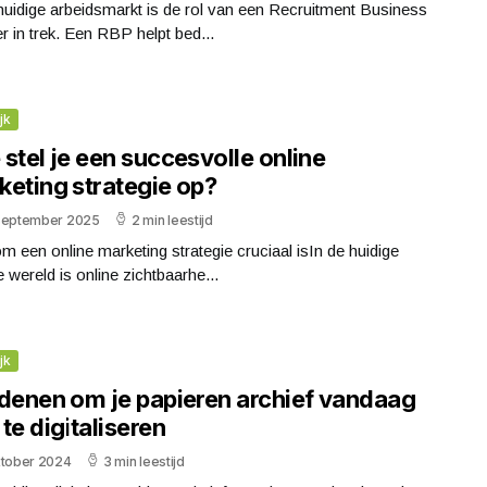
huidige arbeidsmarkt is de rol van een Recruitment Business
r in trek. Een RBP helpt bed...
jk
stel je een succesvolle online
keting strategie op?
september 2025
2 min leestijd
 een online marketing strategie cruciaal isIn de huidige
le wereld is online zichtbaarhe...
jk
edenen om je papieren archief vandaag
te digitaliseren
ktober 2024
3 min leestijd