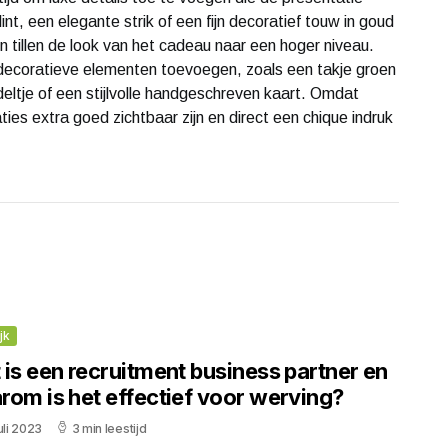
t, een elegante strik of een fijn decoratief touw in goud
n tillen de look van het cadeau naar een hoger niveau.
e decoratieve elementen toevoegen, zoals een takje groen
deltje of een stijlvolle handgeschreven kaart. Omdat
aties extra goed zichtbaar zijn en direct een chique indruk
jk
is een recruitment business partner en
rom is het effectief voor werving?
uli 2023
3 min leestijd