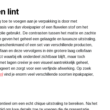
n lint
g toe te voegen aan je verpakking is door met
sis van dun vloeipapier of een fluwelen stof om het
folie gebruikt. De contrasten tussen het matte en zachte
n geven het geheel een gelaagde en luxueuze uitstraling.
eschenkmand of een set van verschillende producten,
lofaan en deze vervolgens in één grotere laag cellofaan
t waarbij elk onderdeel zichtbaar blijft, maar toch
et lagen creëer je een visueel aantrekkelijk geheel,
ungeert en zorgt voor een verfijnde afwerking. Op zoek
nl
vind je enorm veel verschillende soorten inpakpapier,
ntieel om een echt chique uitstraling te bereiken. Na het
 tijd om luxe details toe te voegen die de presentatie