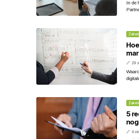
In de 
Partne
Zakeli
Hoe 
mar
29 
Waarom
digita
Zakeli
5 r
nog 
4 o