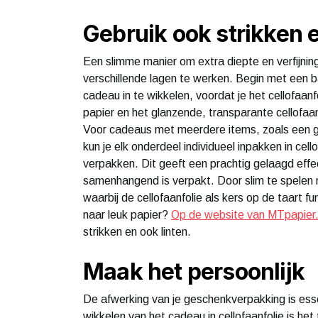
Gebruik ook strikken e
Een slimme manier om extra diepte en verfijnin
verschillende lagen te werken. Begin met een ba
cadeau in te wikkelen, voordat je het cellofaan
papier en het glanzende, transparante cellofaa
Voor cadeaus met meerdere items, zoals een g
kun je elk onderdeel individueel inpakken in cel
verpakken. Dit geeft een prachtig gelaagd effec
samenhangend is verpakt. Door slim te spelen m
waarbij de cellofaanfolie als kers op de taart f
naar leuk papier?
Op de website van MTpapier.
strikken en ook linten.
Maak het persoonlijk
De afwerking van je geschenkverpakking is esse
wikkelen van het cadeau in cellofaanfolie is het