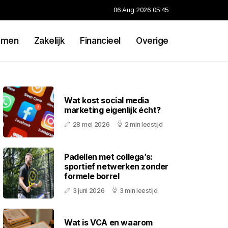
06 Aug 2026 05:45
emen
Zakelijk
Financieel
Overige
Wat kost social media
marketing eigenlijk écht?
28 mei 2026
2 min leestijd
Padellen met collega’s:
sportief netwerken zonder
formele borrel
3 juni 2026
3 min leestijd
Wat is VCA en waarom