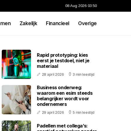
08 Aug 2026 03:50
emen
Zakelijk
Financieel
Overige
Rapid prototyping: kies
eerst je testdoel, niet je
materiaal
28 april 2026
3 min leestijd
Business onderweg:
waarom een esim steeds
belangrijker wordt voor
ondernemers
29 april 2026
5 min leestijd
Padellen met collega’s: