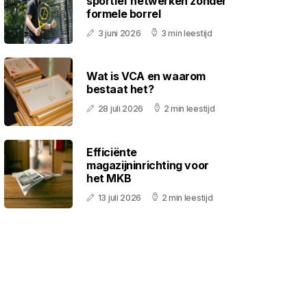
sportief netwerken zonder
formele borrel
3 juni 2026
3 min leestijd
Wat is VCA en waarom
bestaat het?
28 juli 2026
2 min leestijd
Efficiënte
magazijninrichting voor
het MKB
13 juli 2026
2 min leestijd