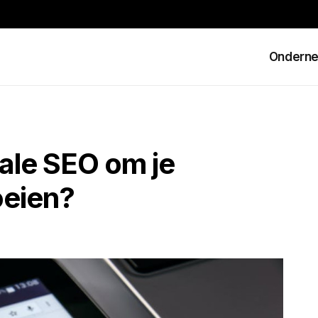
Ondern
kale SEO om je
roeien?