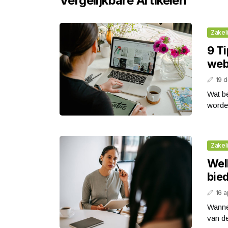
Vergelijkbare Artikelen
Zakeli
9 Ti
web
19 
Wat b
worde
Zakeli
Wel
bied
16 a
Wannee
van de