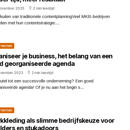
november 2025
2 min leestijd
kuilen van traditionele contentplanningVeel MKB-bedrijven
len met hun contentstrategie....
rnemen
niseer je business, het belang van een
d georganiseerde agenda
ovember 2023
2 min leestijd
eutel tot een succesvolle onderneming? Een goed
niseerde agenda! Of je nu aan het begin s...
rnemen
kkleding als slimme bedrijfskeuze voor
ilders en stukadoors