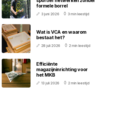
sportief netwerken zonder
formele borrel
3 juni 2026
3 min leestijd
Wat is VCA en waarom
bestaat het?
28 juli 2026
2 min leestijd
Efficiënte
magazijninrichting voor
het MKB
13 juli 2026
2 min leestijd