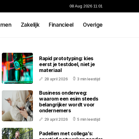
08 Aug 2026 11:01
emen
Zakelijk
Financieel
Overige
Rapid prototyping: kies
eerst je testdoel, niet je
materiaal
28 april 2026
3 min leestijd
Business onderweg:
waarom een esim steeds
belangrijker wordt voor
ondernemers
29 april 2026
5 min leestijd
Padellen met collega’s: