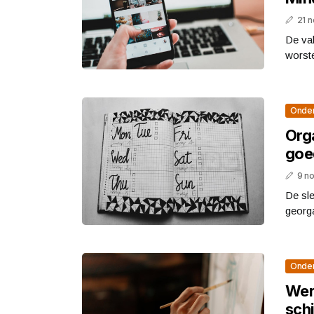
21 
De val
worste
Onde
Orga
goe
9 n
De sl
georga
Onde
Wer
sch